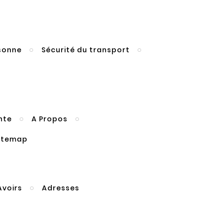
rsonne
Sécurité du transport
nte
A Propos
itemap
Avoirs
Adresses