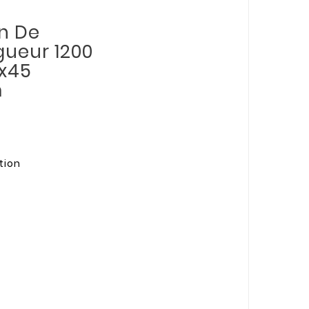
n De
gueur 1200
5x45
m
tion