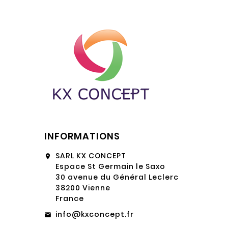
INFORMATIONS
SARL KX CONCEPT
location_on
Espace St Germain le Saxo
30 avenue du Général Leclerc
38200 Vienne
France
info@kxconcept.fr
email