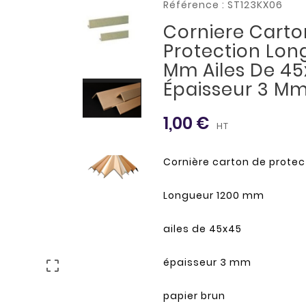
Référence : ST123KX06
Corniere Carto
Protection Lon
Mm Ailes De 4
Épaisseur 3 M
1,00 €
HT
Cornière carton de protec
Longueur 1200 mm
ailes de 45x45
épaisseur 3 mm

papier brun