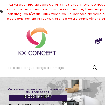
Au vu des fluctuations de prix matières, merci de nou
consulter en amont de chaque commande, tous les pri

catalogues n'étant plus valables.
La période de validit
des devis est de 15 jours. Merci de votre compréhensio
0

Equipements de
manutention
Equipez-vous
Bennes, diables, nacelles...