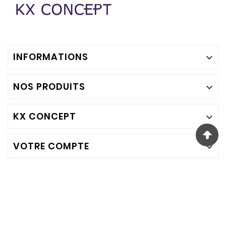
INFORMATIONS

NOS PRODUITS

KX CONCEPT

VOTRE COMPTE

© 2023 - Kxproshop - Une Création Marketingcom