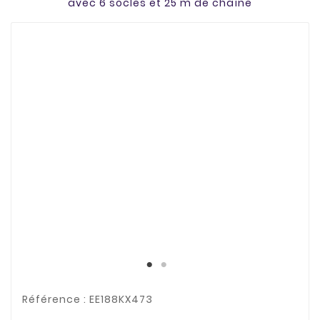
avec 6 socles et 25 m de chaîne
Référence : EE188KX473