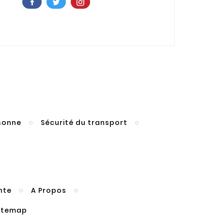
rsonne
Sécurité du transport
nte
A Propos
itemap