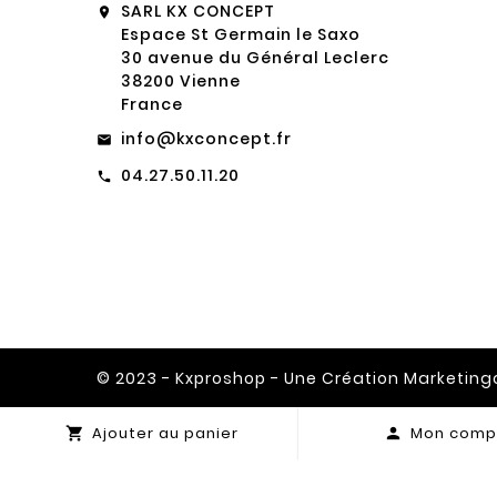
SARL KX CONCEPT
location_on
Espace St Germain le Saxo
30 avenue du Général Leclerc
38200 Vienne
France
info@kxconcept.fr
email
04.27.50.11.20
call
© 2023 - Kxproshop - Une Création Marketin
Ajouter au panier
Mon comp

