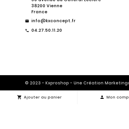
38200 Vienne
France
info@kxconcept.fr
email
04.27.50.11.20
call
© 2023 - Kxproshop - Une Création Marketin
Ajouter au panier
Mon comp

