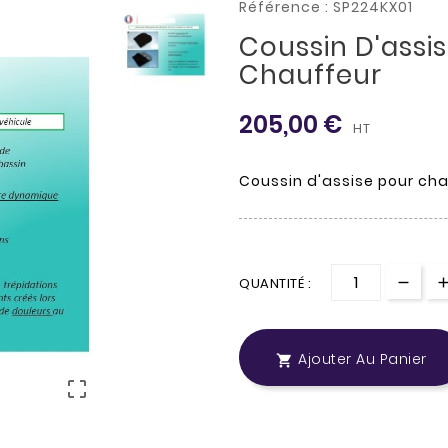
Référence : SP224KX01
Coussin D'assi
Chauffeur
205,00 €
HT
Coussin d'assise pour ch
QUANTITÉ :
Ajouter Au Panier

