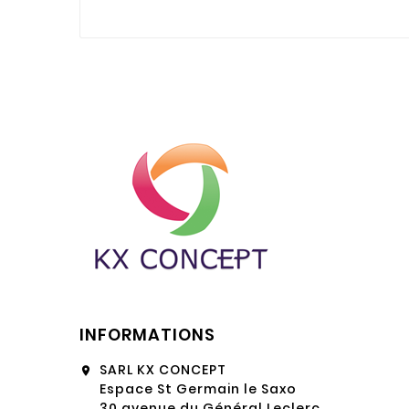
INFORMATIONS
SARL KX CONCEPT
location_on
Espace St Germain le Saxo
30 avenue du Général Leclerc