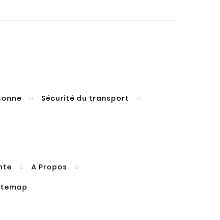
rsonne
Sécurité du transport
nte
A Propos
itemap