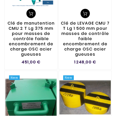
Clé de manutention
Clé de LEVAGE CMU 7
CMU 2 T Lg 375 mm
T Lg 1 500 mm pour
pour masses de
masses de contrôle
contrôle faible
faible
encombrement de
encombrement de
charge OSC acier
charge OSC acier
gueuses
gueuses
451,00 €
1 248,00 €
New
New