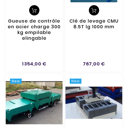
Gueuse de contrôle
Clé de levage CMU
en acier charge 300
8.5T lg 1000 mm
kg empilable
elingable
1 354,00 €
767,00 €
New
New